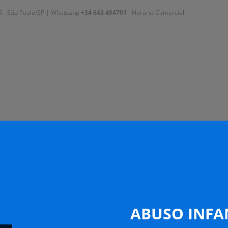
 35 - São Paulo/SP | Whatsapp
+34 643 494701
- Horário Comercial
ABUSO INFA