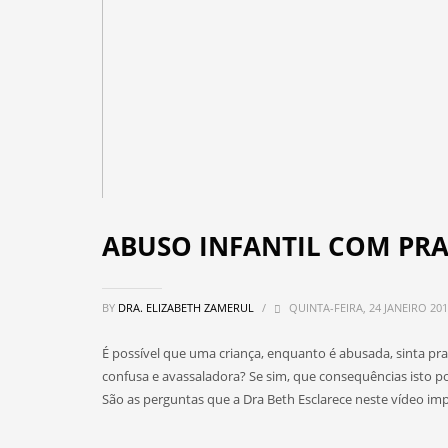
ABUSO INFANTIL COM PRA
BY
DRA. ELIZABETH ZAMERUL
/
QUINTA-FEIRA, 24 JANEIRO 20
É possível que uma criança, enquanto é abusada, sinta p
confusa e avassaladora? Se sim, que consequências isto pod
São as perguntas que a Dra Beth Esclarece neste vídeo imp