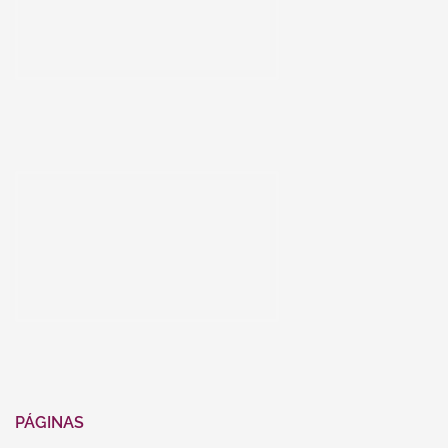
PÁGINAS
HOME
CURRÍCULO
SERVIÇOS
ASSUNTOS
BIBLIOTECA
IMPRENSA