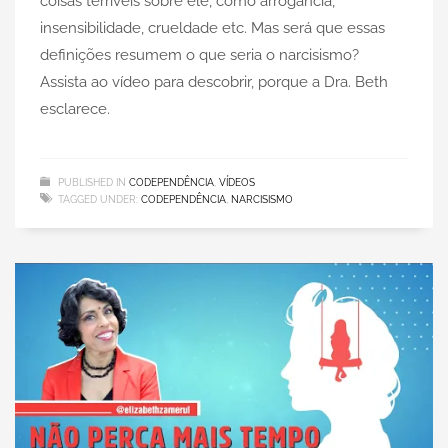
coisas terríveis sobre ele, como arrogância,
insensibilidade, crueldade etc. Mas será que essas
definições resumem o que seria o narcisismo?
Assista ao vídeo para descobrir, porque a Dra. Beth
esclarece.
PUBLISHED IN
CODEPENDÊNCIA
,
VÍDEOS
TAGGED UNDER:
CODEPENDÊNCIA
,
NARCISISMO