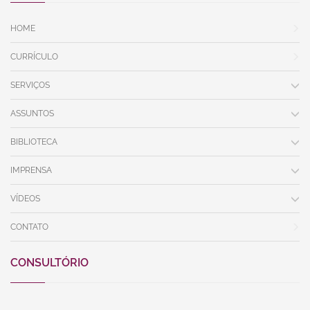
VÍDEOS
CONTATO
CONSULTÓRIO
Av. Fagundes Filho, 486 – sala 35
São Paulo / SP - CEP: 04304-000
+34 643 494701 - Horário Comercial
REDES SOCIAIS