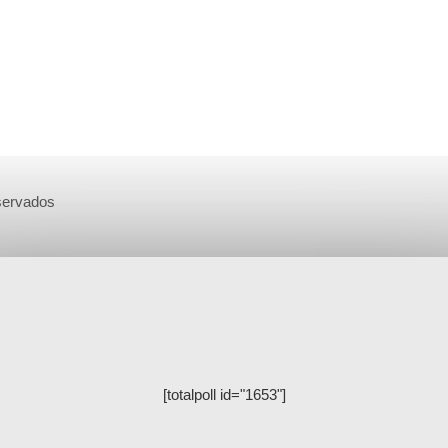
eservados
[totalpoll id="1653"]