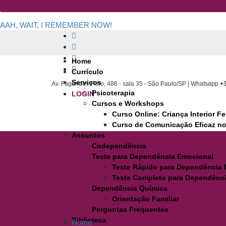
AAH, WAIT, I REMEMBER NOW!
Home
Currículo
Serviços
Av. Fagundes Filho, 486 - sala 35 - São Paulo/SP | Whatsapp
+
Psicoterapia
LOGIN
Cursos e Workshops
Curso Online: Criança Interior F
Curso de Comunicação Eficaz no
Assuntos
Codependência
Teste para Dependência Emocional
Teste Rápido para Dependência
Teste Completo para Dependênc
Dependência Química
Orientação Familiar
Perguntas Frequentes
Biblioteca
Home