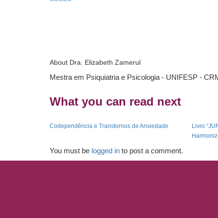
About
Dra. Elizabeth Zamerul
Mestra em Psiquiatria e Psicologia - UNIFESP - CR
What you can read next
Codependência e Transtornos de Ansiedade
Livro “J
Harmoniz
You must be
logged in
to post a comment.