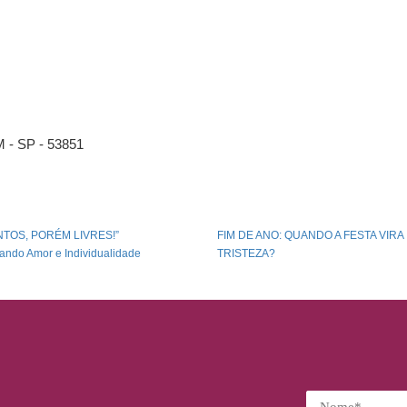
M - SP - 53851
UNTOS, PORÉM LIVRES!”
FIM DE ANO: QUANDO A FESTA VIRA
ando Amor e Individualidade
TRISTEZA?