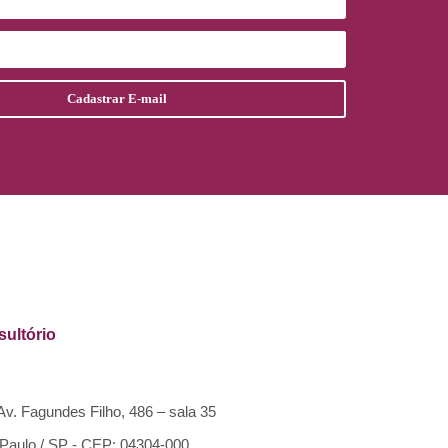
ultório
Av. Fagundes Filho, 486 – sala 35
Paulo / SP - CEP: 04304-000