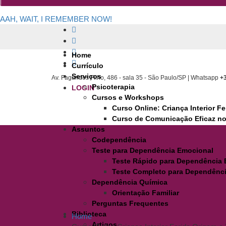
AAH, WAIT, I REMEMBER NOW!
Home
Currículo
Serviços
Av. Fagundes Filho, 486 - sala 35 - São Paulo/SP | Whatsapp
+
Psicoterapia
LOGIN
Cursos e Workshops
Curso Online: Criança Interior F
Curso de Comunicação Eficaz no
Assuntos
Codependência
Teste para Dependência Emocional
Teste Rápido para Dependência
Teste Completo para Dependênc
Dependência Química
Orientação Familiar
Perguntas Frequentes
Biblioteca
Home
Artigos