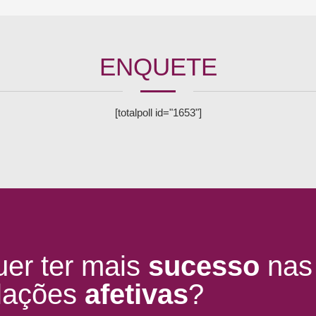
ENQUETE
[totalpoll id="1653"]
er ter mais
sucesso
nas
lações
afetivas
?