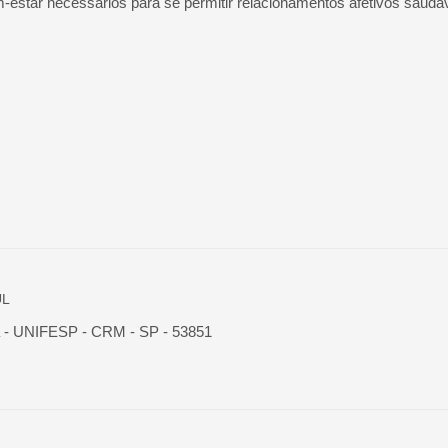
m-estar necessários para se permitir relacionamentos afetivos saudá
UL
ia - UNIFESP - CRM - SP - 53851