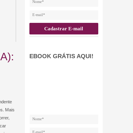
A):
EBOOK GRÁTIS AQUI!
ndente
os. Mais
rrer,
scar