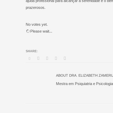
ajuda profissional para alcançar a serenidade e o be
prazerosos.
No votes yet.
Please wait...
ABOUT
DRA. ELIZABETH ZAMER
Mestra em Psiquiatria e Psicolog