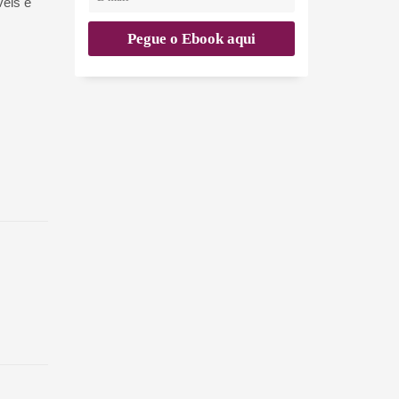
veis e