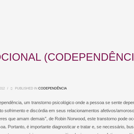
CIONAL (CODEPENDÊNCI
012
/
PUBLISHED IN
CODEPENDÊNCIA
dependência, um transtorno psicológico onde a pessoa se sente depe
to sofrimento e discórdia em seus relacionamentos afetivos/amoros
heres que amam demais”, de Robin Norwood, este transtorno pode oco
a. Portanto, é importante diagnosticar e tratar e, se necessário, bu