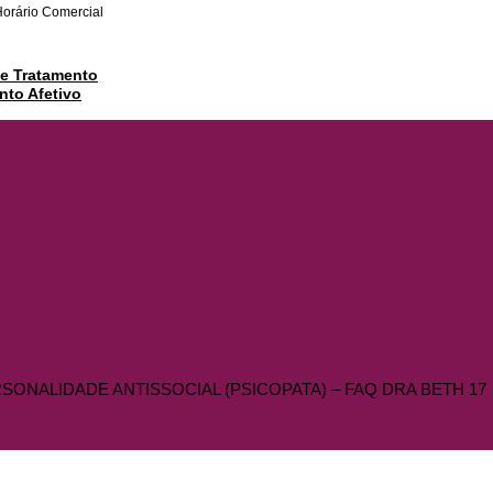
Horário Comercial
 e Tratamento
to Afetivo
NALIDADE ANTISSOCIAL (PSICOPATA) – FAQ DRA BETH 17