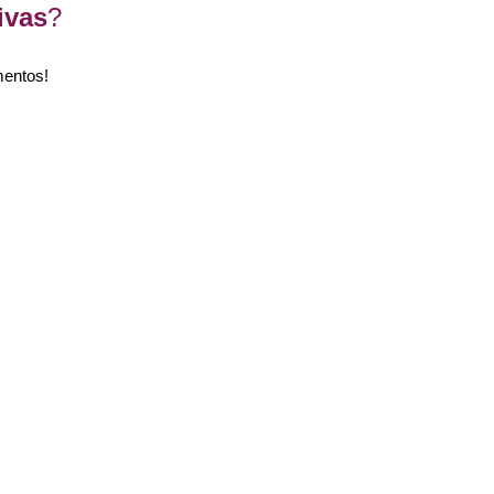
ivas
?
entos!