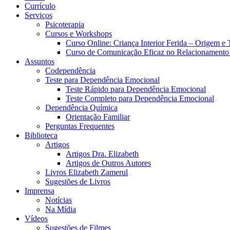
Currículo
Serviços
Psicoterapia
Cursos e Workshops
Curso Online: Criança Interior Ferida – Origem e
Curso de Comunicação Eficaz no Relacionamento
Assuntos
Codependência
Teste para Dependência Emocional
Teste Rápido para Dependência Emocional
Teste Completo para Dependência Emocional
Dependência Química
Orientação Familiar
Perguntas Frequentes
Biblioteca
Artigos
Artigos Dra. Elizabeth
Artigos de Outros Autores
Livros Elizabeth Zamerul
Sugestões de Livros
Imprensa
Notícias
Na Mídia
Vídeos
Sugestões de Filmes