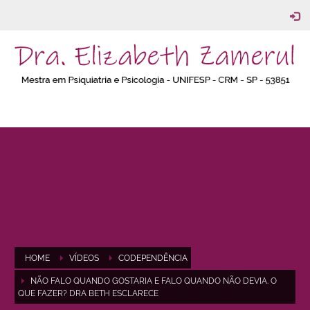
HOME
VÍDEOS
CODEPENDÊNCIA
NÃO FALO QUANDO GOSTARIA E FALO QUANDO NÃO DEVIA. O
QUE FAZER? DRA BETH ESCLARECE