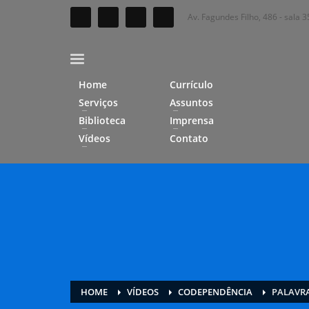
Av. Fagundes Filho, 486 - sala
Home
Currículo
Serviços
Assuntos
Biblioteca
Imprensa
Vídeos
Contato
HOME
VÍDEOS
CODEPENDÊNCIA
PALAVRA