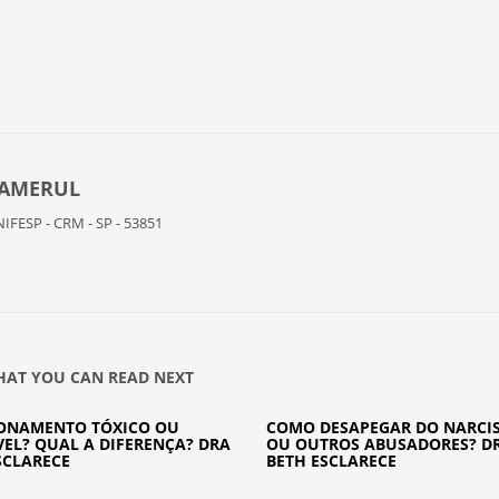
ZAMERUL
NIFESP - CRM - SP - 53851
AT YOU CAN READ NEXT
IONAMENTO TÓXICO OU
COMO DESAPEGAR DO NARCIS
EL? QUAL A DIFERENÇA? DRA
OU OUTROS ABUSADORES? DR
SCLARECE
BETH ESCLARECE