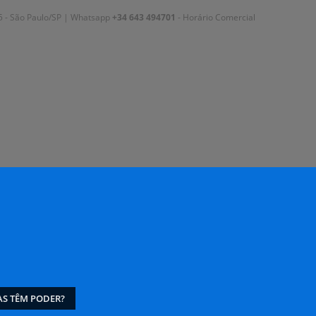
 35 - São Paulo/SP | Whatsapp
+34 643 494701
- Horário Comercial
S TÊM PODER?