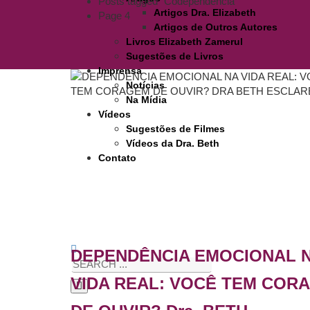
Posts tagged "Codependência"
Artigos Dra. Elizabeth
Page 4
Artigos de Outros Autores
Livros Elizabeth Zamerul
Sugestões de Livros
Imprensa
Notícias
Na Mídia
Vídeos
Sugestões de Filmes
Vídeos da Dra. Beth
Contato
DEPENDÊNCIA EMOCIONAL 
VIDA REAL: VOCÊ TEM COR