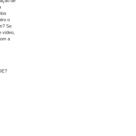
ação de
a
los
tro o
em? Se
e vídeo,
com a