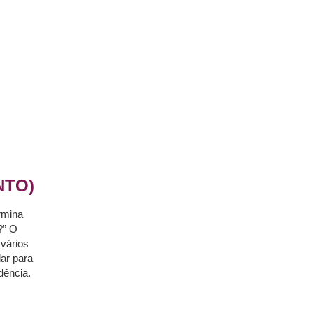
NTO)
rmina
?” O
vários
ar para
dência.