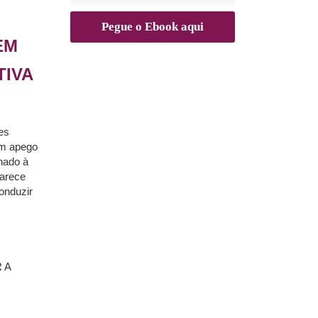
EM
TIVA
es
em apego
nado à
larece
onduzir