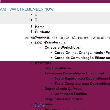
AAH, WAIT, I REMEMBER NOW!
Home
Currículo
Serviços
Av. Fagundes Filho, 486 - sala 35 - São Paulo/SP | Whatsapp
+
Psicoterapia
LOGIN
Cursos e Workshops
Curso Online: Criança Interior F
Curso de Comunicação Eficaz no
Assuntos
Codependência
Teste para Dependência Emocional
Teste Rápido para Dependência
Teste Completo para Dependênc
Dependência Química
Orientação Familiar
Perguntas Frequentes
Biblioteca
Home
Artigos