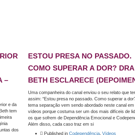
ERIOR
ESTOU PRESA NO PASSADO.
COMO SUPERAR A DOR? DRA
 –
BETH ESCLARECE (DEPOIME
Uma companheira do canal enviou o seu relato que te
assim: “Estou presa no passado. Como superar a dor
rior e da
tema separação vem sendo abordado neste canal em 
 Beth tem
vídeos porque costuma ser um dos mais difíceis de lid
imeira
os que sofrem de Dependência Emocional e Codepen
gínia
Além disso, cada caso traz em si
guntas dos
Published in
Codependência
,
Vídeos