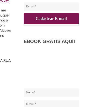
ECE
, me
s, que
ndo o
com
“duplas
ssa
EBOOK GRÁTIS AQUI!