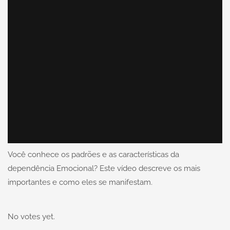
Você conhece os padrões e as características da
dependência Emocional? Este vídeo descreve os mais
importantes e como eles se manifestam.
No votes yet.